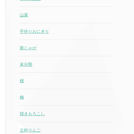
山菜
手作りおにぎり
新じゃが
未分類
桃
梅
焼きもろこし
立科りんご