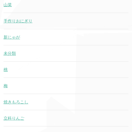
山菜
手作りおにぎり
新じゃが
未分類
桃
梅
焼きもろこし
立科りんご