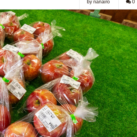
by nanairo
0