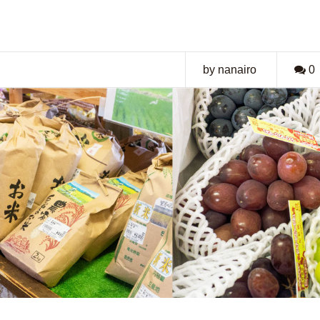
by nanairo
0