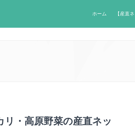
ホーム
【産直ネ
カリ・高原野菜の産直ネッ