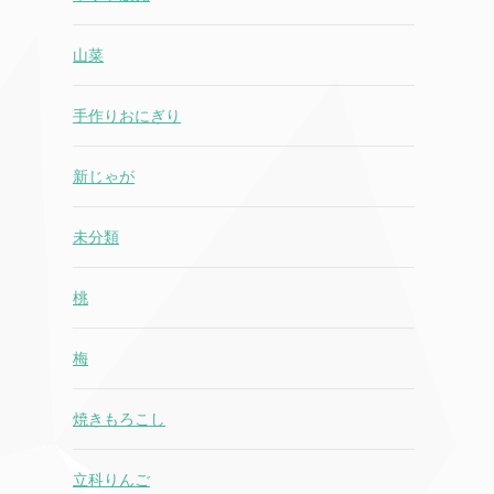
山菜
手作りおにぎり
新じゃが
未分類
桃
梅
焼きもろこし
立科りんご