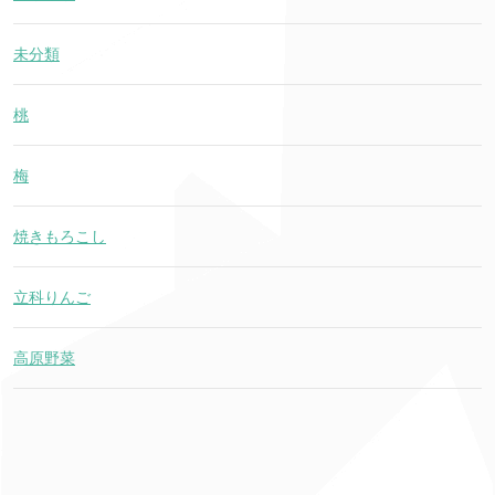
未分類
桃
梅
焼きもろこし
立科りんご
高原野菜