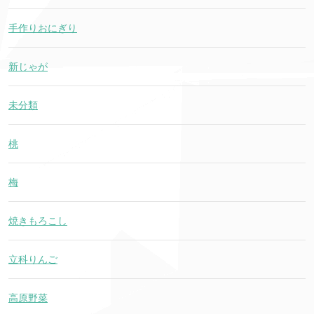
手作りおにぎり
新じゃが
未分類
桃
梅
焼きもろこし
立科りんご
高原野菜