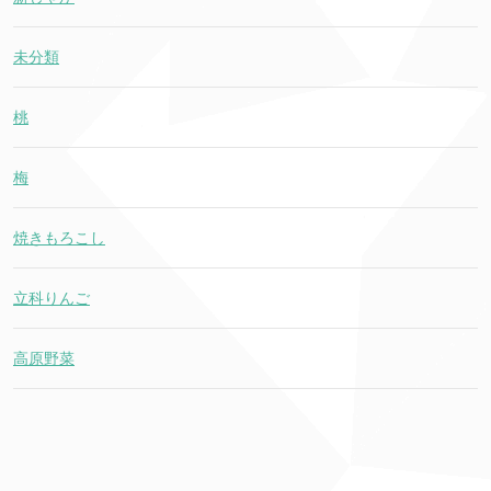
未分類
桃
梅
焼きもろこし
立科りんご
高原野菜