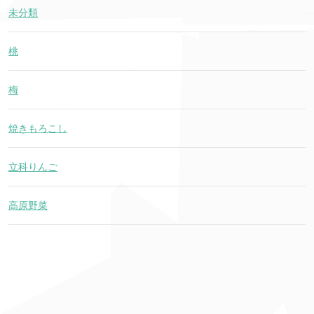
未分類
桃
梅
焼きもろこし
立科りんご
高原野菜