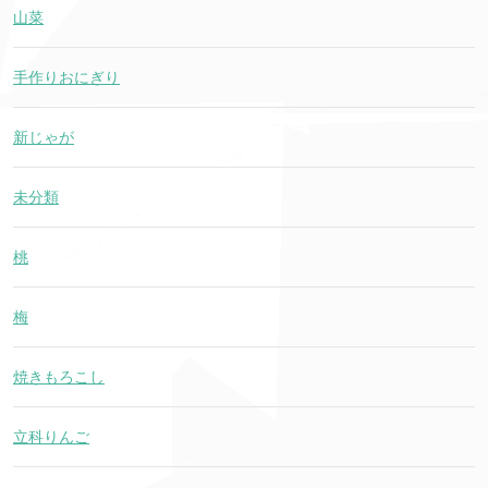
山菜
手作りおにぎり
新じゃが
未分類
桃
梅
焼きもろこし
立科りんご