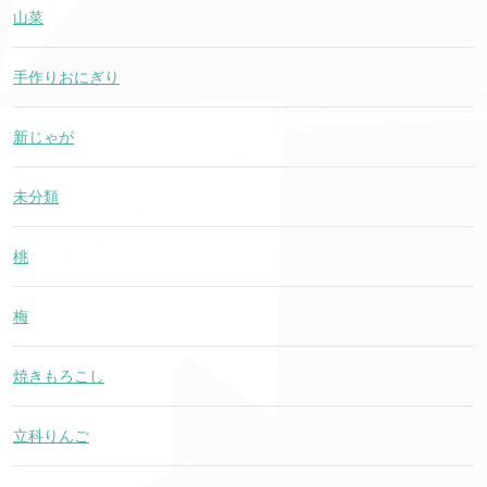
山菜
手作りおにぎり
新じゃが
未分類
桃
梅
焼きもろこし
立科りんご