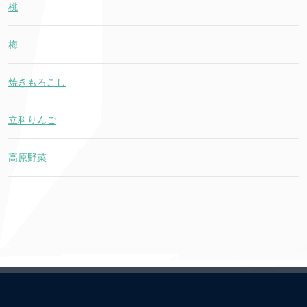
桃
梅
焼きもろこし
立科りんご
高原野菜