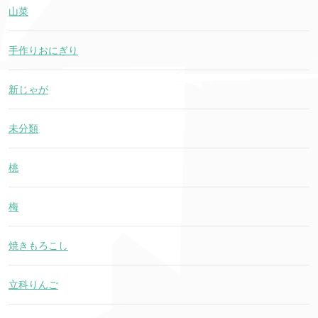
山菜
手作りおにぎり
新じゃが
未分類
桃
梅
焼きもろこし
立科りんご