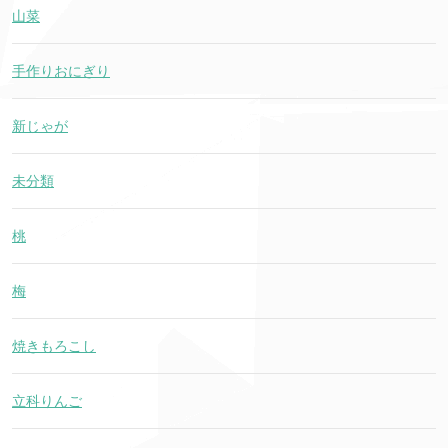
山菜
手作りおにぎり
新じゃが
未分類
桃
梅
焼きもろこし
立科りんご