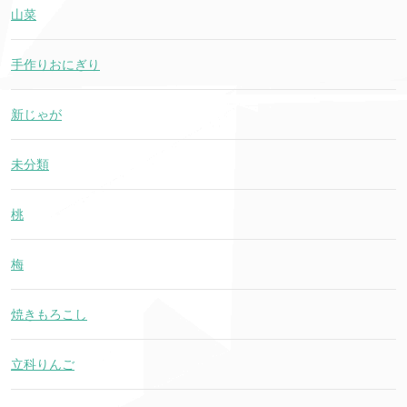
山菜
手作りおにぎり
新じゃが
未分類
桃
梅
焼きもろこし
立科りんご