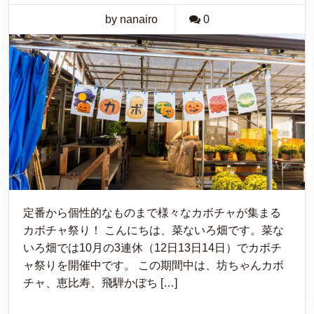
by nanairo
0
定番から個性的なものまで様々なカボチャが集まる
カボチャ祭り！ こんにちは、菜ないろ畑です。菜な
いろ畑では10月の3連休（12日13日14日）でカボチ
ャ祭りを開催中です。 この期間中は、坊ちゃんカボ
チャ、恵比寿、飛騨かぼち […]